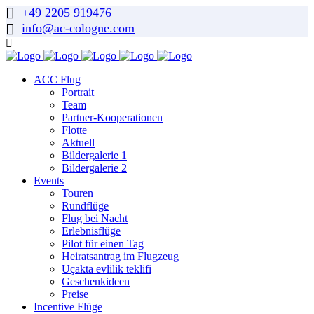
+49 2205 919476
info@ac-cologne.com
ACC Flug
Portrait
Team
Partner-Kooperationen
Flotte
Aktuell
Bildergalerie 1
Bildergalerie 2
Events
Touren
Rundflüge
Flug bei Nacht
Erlebnisflüge
Pilot für einen Tag
Heiratsantrag im Flugzeug
Uçakta evlilik teklifi
Geschenkideen
Preise
Incentive Flüge