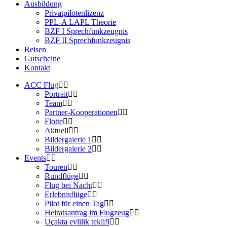
Ausbildung
Privatpilotenlizenz
PPL-A LAPL Theorie
BZF I Sprechfunkzeugnis
BZF II Sprechfunkzeugnis
Reisen
Gutscheine
Kontakt
ACC Flug
Portrait
Team
Partner-Kooperationen
Flotte
Aktuell
Bildergalerie 1
Bildergalerie 2
Events
Touren
Rundflüge
Flug bei Nacht
Erlebnisflüge
Pilot für einen Tag
Heiratsantrag im Flugzeug
Uçakta evlilik teklifi