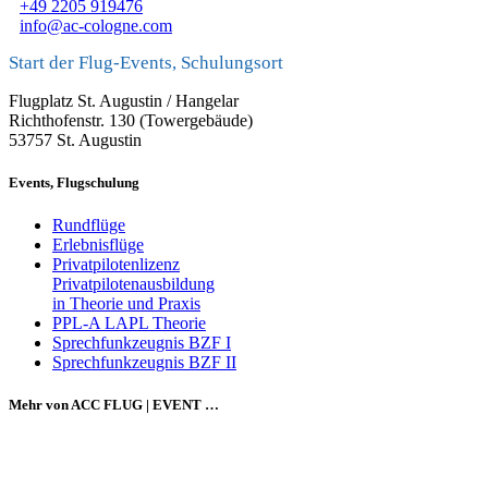
+49 2205 919476
info@ac-cologne.com
Start der Flug-Events, Schulungsort
Flugplatz St. Augustin / Hangelar
Richthofenstr. 130 (Towergebäude)
53757 St. Augustin
Events, Flugschulung
Rundflüge
Erlebnisflüge
Privatpilotenlizenz
Privatpilotenausbildung
in Theorie und Praxis
PPL-A LAPL Theorie
Sprechfunkzeugnis BZF I
Sprechfunkzeugnis BZF II
Mehr von ACC FLUG | EVENT …