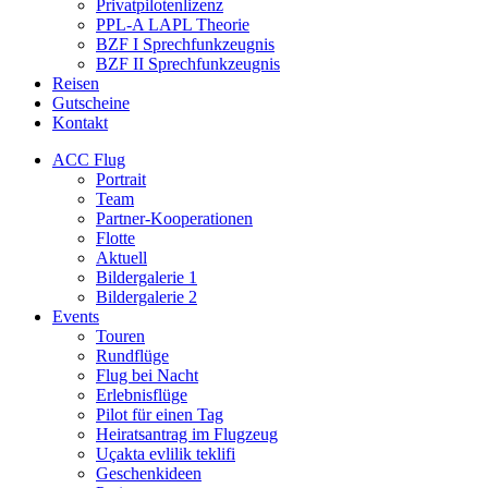
Privatpilotenlizenz
PPL-A LAPL Theorie
BZF I Sprechfunkzeugnis
BZF II Sprechfunkzeugnis
Reisen
Gutscheine
Kontakt
ACC Flug
Portrait
Team
Partner-Kooperationen
Flotte
Aktuell
Bildergalerie 1
Bildergalerie 2
Events
Touren
Rundflüge
Flug bei Nacht
Erlebnisflüge
Pilot für einen Tag
Heiratsantrag im Flugzeug
Uçakta evlilik teklifi
Geschenkideen