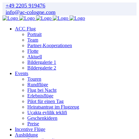
+49 2205 919476
info@ac-cologne.com
ACC Flug
Portrait
Team
Partner-Kooperationen
Flotte
Aktuell
Bildergalerie 1
Bildergalerie 2
Events
Touren
Rundflüge
Flug bei Nacht
Erlebnisflüge
Pilot für einen Tag
Heiratsantrag im Flugzeug
Uçakta evlilik teklifi
Geschenkideen
Preise
Incentive Flüge
Ausbildung