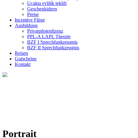
Uçakta evlilik teklifi
Geschenkideen
Preise
Incentive Flüge
Ausbildung
Privatpilotenlizenz
PPL-A LAPL Theorie
BZF I Sprechfunkzeugnis
BZF II Sprechfunkzeugnis
Reisen
Gutscheine
Kontakt
Portrait