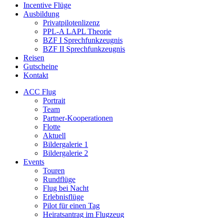
Incentive Flüge
Ausbildung
Privatpilotenlizenz
PPL-A LAPL Theorie
BZF I Sprechfunkzeugnis
BZF II Sprechfunkzeugnis
Reisen
Gutscheine
Kontakt
ACC Flug
Portrait
Team
Partner-Kooperationen
Flotte
Aktuell
Bildergalerie 1
Bildergalerie 2
Events
Touren
Rundflüge
Flug bei Nacht
Erlebnisflüge
Pilot für einen Tag
Heiratsantrag im Flugzeug