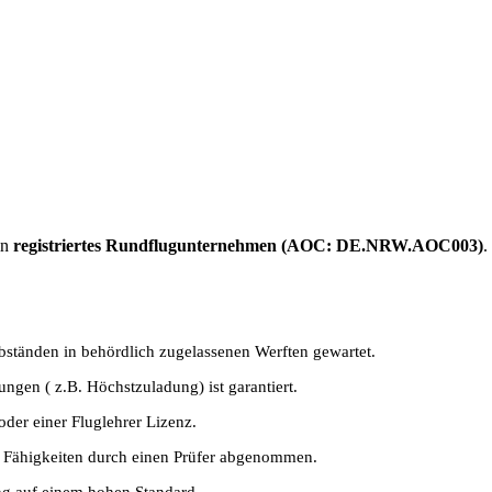
in
registriertes Rundflugunternehmen (AOC: DE.NRW.AOC003)
.
bständen in behördlich zugelassenen Werften gewartet.
gen ( z.B. Höchstzuladung) ist garantiert.
oder einer Fluglehrer Lizenz.
e Fähigkeiten durch einen Prüfer abgenommen.
ng auf einem hohen Standard.